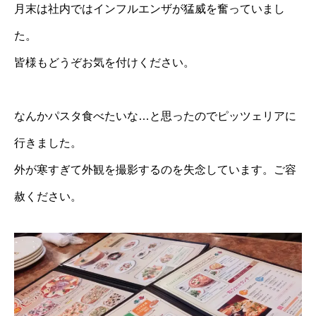
月末は社内ではインフルエンザが猛威を奮っていまし
BLOG
た。
NEWS
皆様もどうぞお気を付けください。
CONTACT
なんかパスタ食べたいな…と思ったのでピッツェリアに
RECRUIT
行きました。
新卒採用
外が寒すぎて外観を撮影するのを失念しています。ご容
赦ください。
中途採用(正社員)
中途採用(パート)
エントリーフォーム
プライバシーポリシー