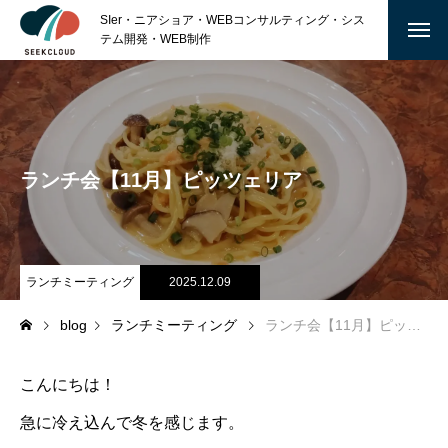
SIer・ニアショア・WEBコンサルティング・シス
テム開発・WEB制作
ABOUT
私たちについて
ランチ会【11月】ピッツェリア
沿 革
会社概要
ランチミーティング
2025.12.09
SERVICE
blog
ランチミーティング
ランチ会【11月】ピッツェリア
TECHNOLOGY
MARKETING
こんにちは！
急に冷え込んで冬を感じます。
GRAPHIC DESIGN