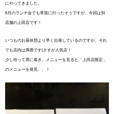
にやってきました。
BLOG
6月のランチ会でも草笛に行ったそうですが、今回は別
NEWS
店舗の上田店です！
CONTACT
いつものお昼休憩より早く出発しているのですが、それ
RECRUIT
でも店内は満席です(さすが人気店！
新卒採用
少し待って席に着き、メニューを見ると「上田店限定」
のメニューを発見、、！
中途採用(正社員)
中途採用(パート)
エントリーフォーム
プライバシーポリシー