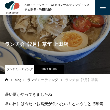
SIer・ニアショア・WEBコンサルティング・シス
テム開発・WEB制作
ABOUT
私たちについて
ランチ会【7月】草笛 上田店
沿 革
会社概要
ランチミーティング
2024.08.06
SERVICE
blog
ランチミーティング
ランチ会【7月】草笛 上田店
TECHNOLOGY
MARKETING
暑い夏がやってきましたね！
暑い日には冷たいお蕎麦が食べたい！ということで草笛
GRAPHIC DESIGN