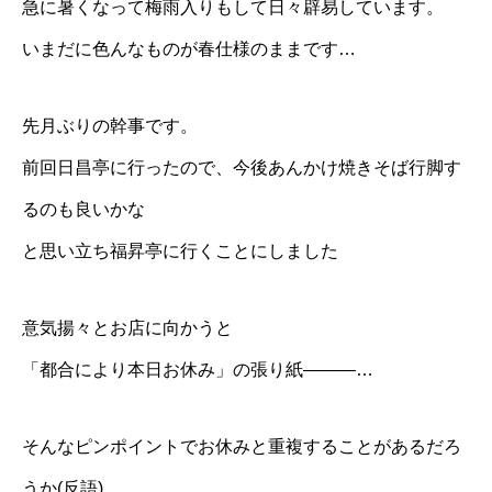
急に暑くなって梅雨入りもして日々辟易しています。
BLOG
いまだに色んなものが春仕様のままです…
NEWS
先月ぶりの幹事です。
CONTACT
前回日昌亭に行ったので、今後あんかけ焼きそば行脚す
RECRUIT
るのも良いかな
と思い立ち福昇亭に行くことにしました
新卒採用
中途採用(正社員)
意気揚々とお店に向かうと
中途採用(パート)
「都合により本日お休み」の張り紙———…
そんなピンポイントでお休みと重複することがあるだろ
エントリーフォーム
プライバシーポリシー
うか(反語)