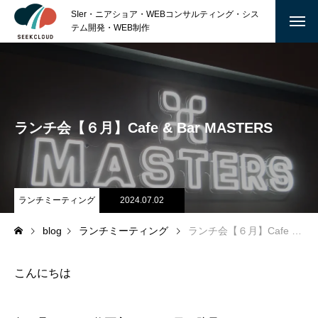
SIer・ニアショア・WEBコンサルティング・シス
テム開発・WEB制作
ABOUT
私たちについて
ランチ会【６月】Cafe & Bar MASTERS
沿 革
会社概要
ランチミーティング
2024.07.02
SERVICE
blog
ランチミーティング
ランチ会【６月】Cafe & Bar MASTERS
TECHNOLOGY
MARKETING
こんにちは
GRAPHIC DESIGN