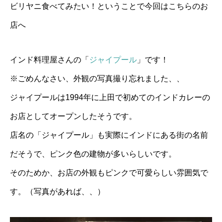
ビリヤニ食べてみたい！ということで今回はこちらのお
BLOG
店へ
NEWS
インド料理屋さんの「
ジャイプール
」です！
CONTACT
※ごめんなさい、外観の写真撮り忘れました、、
RECRUIT
ジャイプールは1994年に上田で初めてのインドカレーの
新卒採用
お店としてオープンしたそうです。
店名の「ジャイプール」も実際にインドにある街の名前
中途採用(正社員)
だそうで、ピンク色の建物が多いらしいです。
中途採用(パート)
そのためか、お店の外観もピンクで可愛らしい雰囲気で
す。（写真があれば、、）
エントリーフォーム
プライバシーポリシー