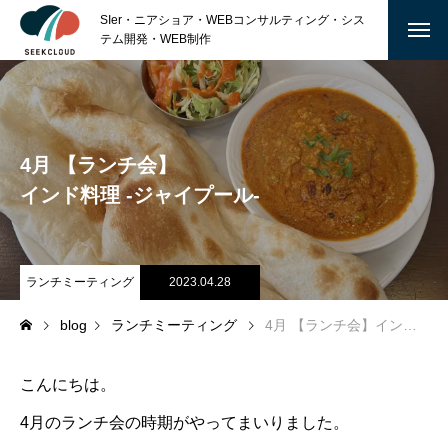
SIer・ニアショア・WEBコンサルティング・シス
テム開発・WEB制作
ABOUT
私たちについて
4月 【ランチ会】
沿 革
インド料理 -ジャイプール-
会社概要
ランチミーティング
2023.04.28
SERVICE
blog
ランチミーティング
4月 【ランチ会】インド料理 -ジャイプール-
TECHNOLOGY
MARKETING
こんにちは。
4月のランチ会の時期がやってまいりました。
GRAPHIC DESIGN