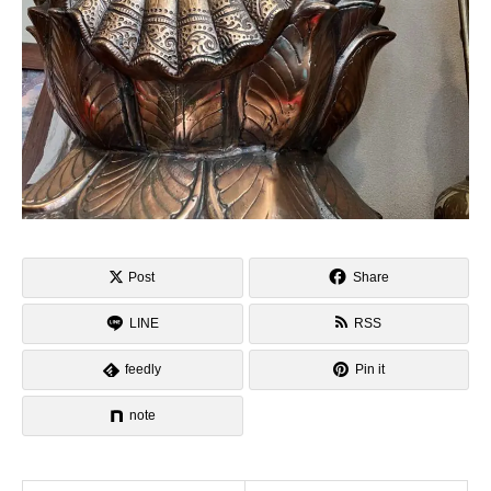
Post
Share
LINE
RSS
feedly
Pin it
note