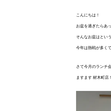
RECRUIT
こんにちは！
お盆を過ぎたらあ
新卒採用
中途採用(正社
そんなお盆はとい
今年は熱戦が多く
エントリーフォーム
プライ
さて今月のランチ
ますます 材木町店