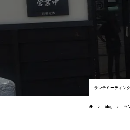
TECHNOLOGY
MARKETING
BLOG
NEWS
ランチミーティン
CONTACT
blog
ラ