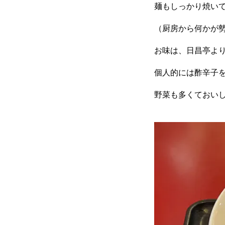
麺もしっかり焼い
（厨房から何かが
お味は、日昌亭よ
個人的には酢辛子
野菜も多くておい