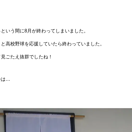
っという間に8月が終わってしまいました。
員)
中途採用(パート)
うと高校野球を応援していたら終わっていました。
て見ごたえ抜群でしたね！
バシーポリシー
会は…
！