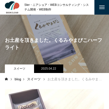
SIer・ニアショア・WEBコンサルティング・シス
テム開発・WEB制作
ABOUT
私たちについて
お土産を頂きました。くるみやまびこハーフ
沿 革
ライト
会社概要
スイーツ
2025.04.22
SERVICE
blog
スイーツ
お土産を頂きました。くるみやまびこハーフライト
TECHNOLOGY
MARKETING
GRAPHIC DESIGN