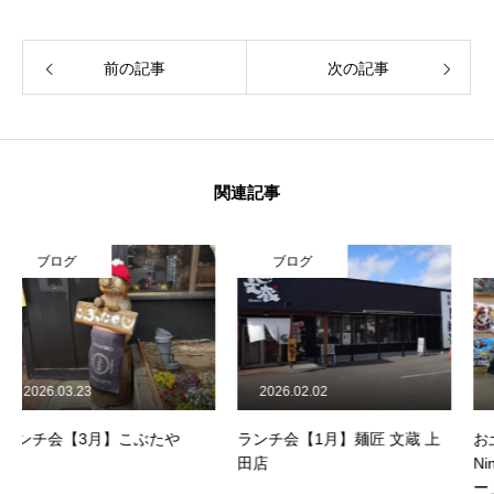
前の記事
次の記事
関連記事
ブログ
スイーツ
2026.02.02
2025.02.17
ランチ会【1月】麺匠 文蔵 上
お土産を頂きました。
田店
Nintendo KYOTO「土管クッキ
ー」