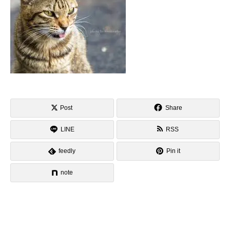
BLOG
NEWS
CONTACT
RECRUIT
Post
Share
新卒採用
LINE
RSS
中途採用(正社員)
feedly
Pin it
中途採用(パート)
note
エントリーフォーム
プライバシーポリシー